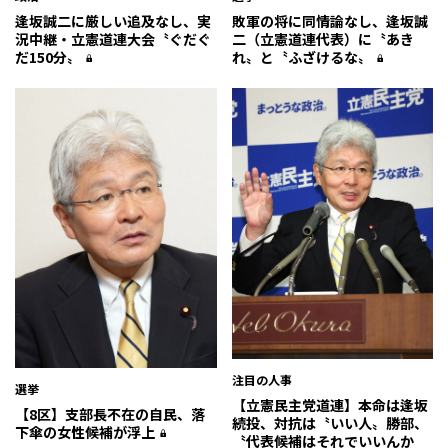
逢坂誠二に厳しい追及なし、実
敗軍の将に同情論なし、逢坂誠
況中継・立憲道連大会〝ぐだぐ
二（立憲道連代表）に〝あき
だ150分〟
れ〟と〝ふざけるな〟
注目の人事
選挙
【立憲民主党道連】本命は逢坂
【8区】支部長不在の自民、落
続投、対抗は〝いい人〟勝部、
下傘の女性候補が浮上
〝代表候補はそれでいいんか