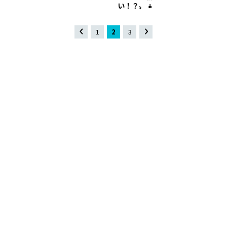
い！？〟
«
1
2
3
»