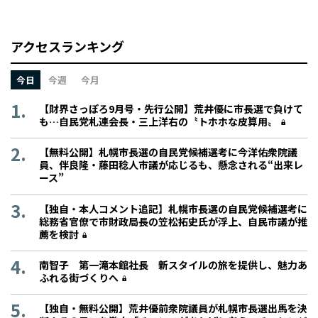
アクセスランキング
今日
今週
今月
【財界さっぽろ9月号・先行公開】荒井優に市長選で負けて
も…自民党札連会長・三上洋右の〝トホホな皮算用〟
【無料公開】札幌市長選の自民党候補選考に今洋佑衆院議
員、伴良隆・藤田稔人市議が応じるも、懸念される“出来レ
ース”
【独自・本人コメント追記】札幌市長選の自民党候補選考に
総務省官僚で市財政局長の笠松拓史氏が浮上、自民市議が推
薦を検討
南智子 第一滝本館社長 新スタイルの旅を提供し、魅力あ
ふれる街づくりへ
【独自・無料公開】荒井優前衆院議員が札幌市長選出馬を決