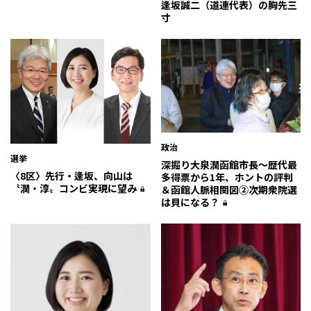
逢坂誠二（道連代表）の胸先三
寸
政治
選挙
深掘り大泉潤函館市長～歴代最
〈8区〉先行・逢坂、向山は
多得票から1年、ホントの評判
〝潤・淳〟コンビ実現に望み
＆函館人脈相関図②次期衆院選
は貝になる？