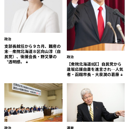
政治
支部長就任から９カ月、難産の
末…衆院北海道８区向山淳（自
民党）、後援会長・野又肇の
政治
〝透明感〟
【衆院北海道8区】自民党から
逢坂応援自粛を進言され…人気
者・函館市長・大泉潤の葛藤
政治
選挙