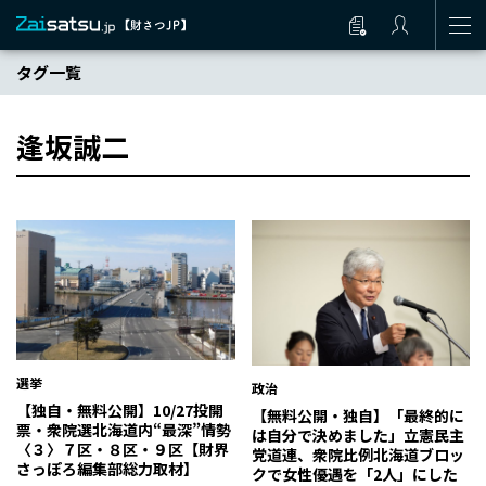
タグ一覧
逢坂誠二
選挙
政治
【独自・無料公開】10/27投開
【無料公開・独自】「最終的に
票・衆院選北海道内“最深”情勢
は自分で決めました」立憲民主
〈３〉７区・８区・９区【財界
党道連、衆院比例北海道ブロッ
さっぽろ編集部総力取材】
クで女性優遇を「2人」にした