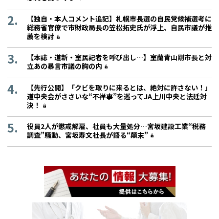
【独自・本人コメント追記】札幌市長選の自民党候補選考に
総務省官僚で市財政局長の笠松拓史氏が浮上、自民市議が推
薦を検討
【本誌・道新・室民記者を呼び出し…】室蘭青山剛市長と対
立あの暴言市議の胸の内
【先行公開】「クビを取りに来るとは、絶対に許さない！」
道中央会がささいな“不祥事”を巡ってJA上川中央と法廷対
決！
役員2人が懲戒解雇、社員も大量処分…宮坂建設工業“税務
調査”騒動、宮坂寿文社長が語る“顛末”