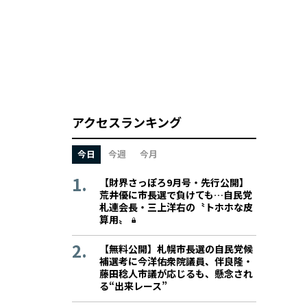
アクセスランキング
今日
今週
今月
【財界さっぽろ9月号・先行公開】
荒井優に市長選で負けても…自民党
札連会長・三上洋右の〝トホホな皮
算用〟
【無料公開】札幌市長選の自民党候
補選考に今洋佑衆院議員、伴良隆・
藤田稔人市議が応じるも、懸念され
る“出来レース”