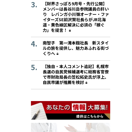
【財界さっぽろ9月号・先行公開】
メンバーは長谷川岳参院議員の肝い
り レバンガ小川嶺オーナー・ファ
イターズSE前沢賢社長らがJR北海
道・黄色線区解決に必須の「稼ぐ
力」を提言！
南智子 第一滝本館社長 新スタイ
ルの旅を提供し、魅力あふれる街づ
くりへ
【独自・本人コメント追記】札幌市
長選の自民党候補選考に総務省官僚
で市財政局長の笠松拓史氏が浮上、
自民市議が推薦を検討