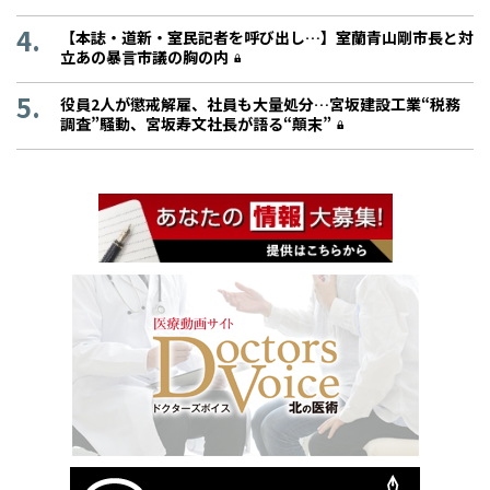
【本誌・道新・室民記者を呼び出し…】室蘭青山剛市長と対
立あの暴言市議の胸の内
役員2人が懲戒解雇、社員も大量処分…宮坂建設工業“税務
調査”騒動、宮坂寿文社長が語る“顛末”