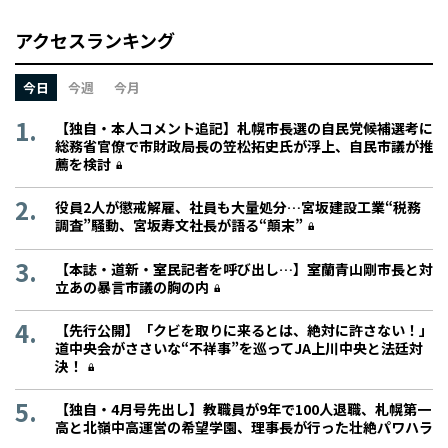
アクセスランキング
今日
今週
今月
【独自・本人コメント追記】札幌市長選の自民党候補選考に
総務省官僚で市財政局長の笠松拓史氏が浮上、自民市議が推
薦を検討
役員2人が懲戒解雇、社員も大量処分…宮坂建設工業“税務
調査”騒動、宮坂寿文社長が語る“顛末”
【本誌・道新・室民記者を呼び出し…】室蘭青山剛市長と対
立あの暴言市議の胸の内
【先行公開】「クビを取りに来るとは、絶対に許さない！」
道中央会がささいな“不祥事”を巡ってJA上川中央と法廷対
決！
【独自・4月号先出し】教職員が9年で100人退職、札幌第一
高と北嶺中高運営の希望学園、理事長が行った壮絶パワハラ