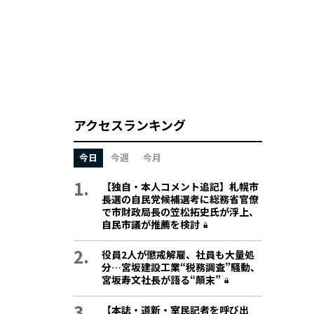
アクセスランキング
今日
今週
今月
【独自・本人コメント追記】札幌市
長選の自民党候補選考に総務省官僚
で市財政局長の笠松拓史氏が浮上、
自民市議が推薦を検討
役員2人が懲戒解雇、社員も大量処
分…宮坂建設工業“税務調査”騒動、
宮坂寿文社長が語る“顛末”
【本誌・道新・室民記者を呼び出