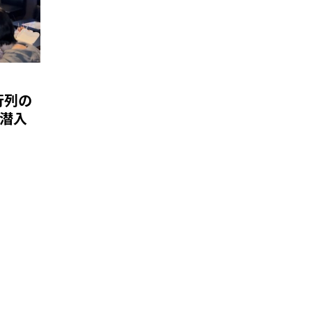
行列の
に潜入