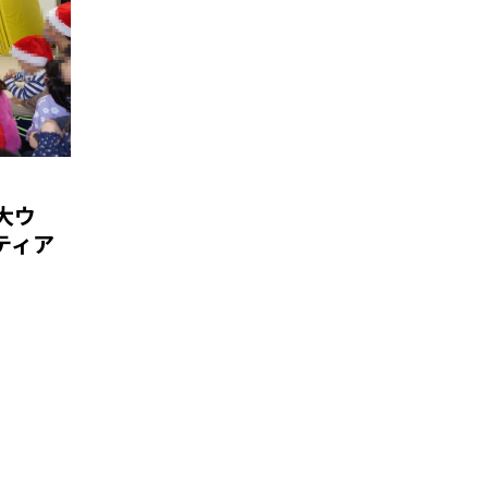
大ウ
ティア