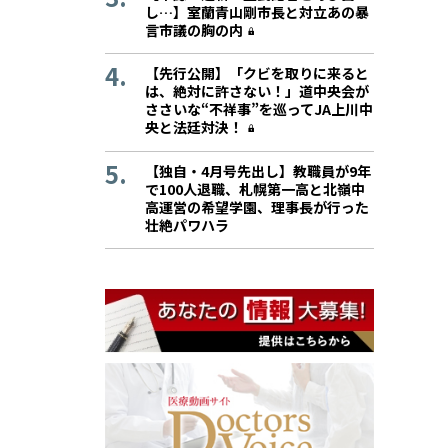
し…】室蘭青山剛市長と対立あの暴
言市議の胸の内
【先行公開】「クビを取りに来ると
は、絶対に許さない！」道中央会が
ささいな“不祥事”を巡ってJA上川中
央と法廷対決！
【独自・4月号先出し】教職員が9年
で100人退職、札幌第一高と北嶺中
高運営の希望学園、理事長が行った
壮絶パワハラ