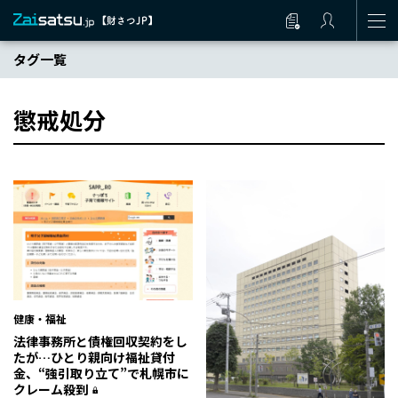
タグ一覧
懲戒処分
健康・福祉
法律事務所と債権回収契約をし
たが…ひとり親向け福祉貸付
金、“強引取り立て”で札幌市に
クレーム殺到