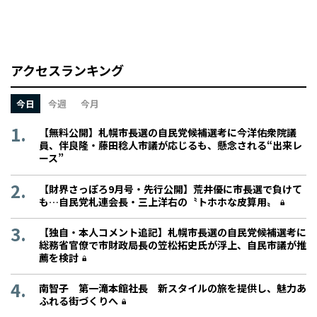
アクセスランキング
今日
今週
今月
【無料公開】札幌市長選の自民党候補選考に今洋佑衆院議
員、伴良隆・藤田稔人市議が応じるも、懸念される“出来レ
ース”
【財界さっぽろ9月号・先行公開】荒井優に市長選で負けて
も…自民党札連会長・三上洋右の〝トホホな皮算用〟
【独自・本人コメント追記】札幌市長選の自民党候補選考に
総務省官僚で市財政局長の笠松拓史氏が浮上、自民市議が推
薦を検討
南智子 第一滝本館社長 新スタイルの旅を提供し、魅力あ
ふれる街づくりへ