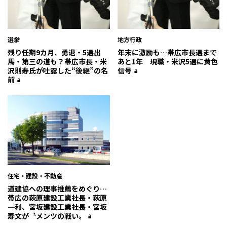
選挙
地方行政
残り任期9カ月、勇退・5選出
年末に激励も…帯広市長選まで
馬・第三の道も？帯広市長・米
あと1年 現職・米沢5選に黄色
沢則寿氏が吐露した“後継”の名
信号
前
住宅・建設・不動産
道建協への理事推薦をめぐり…
帯広の萩原建設工業社長・萩原
一利、宮坂建設工業社長・宮坂
寿文が〝メンツの戦い〟