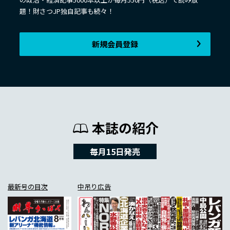
題！財さつJP独自記事も続々！
新規会員登録
本誌の紹介
毎月15日発売
最新号の目次
中吊り広告