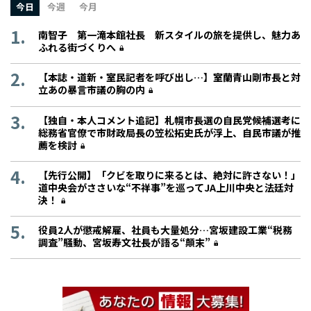
今日
今週
今月
南智子 第一滝本館社長 新スタイルの旅を提供し、魅力あ
ふれる街づくりへ
【本誌・道新・室民記者を呼び出し…】室蘭青山剛市長と対
立あの暴言市議の胸の内
【独自・本人コメント追記】札幌市長選の自民党候補選考に
総務省官僚で市財政局長の笠松拓史氏が浮上、自民市議が推
薦を検討
【先行公開】「クビを取りに来るとは、絶対に許さない！」
道中央会がささいな“不祥事”を巡ってJA上川中央と法廷対
決！
役員2人が懲戒解雇、社員も大量処分…宮坂建設工業“税務
調査”騒動、宮坂寿文社長が語る“顛末”