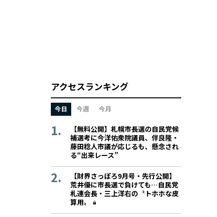
アクセスランキング
今日
今週
今月
【無料公開】札幌市長選の自民党候
補選考に今洋佑衆院議員、伴良隆・
藤田稔人市議が応じるも、懸念され
る“出来レース”
【財界さっぽろ9月号・先行公開】
荒井優に市長選で負けても…自民党
札連会長・三上洋右の〝トホホな皮
算用〟