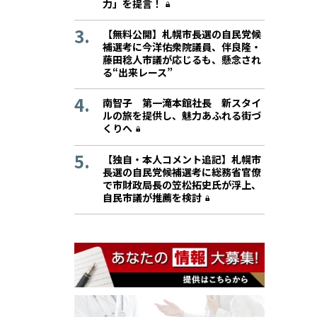
力」を提言！
【無料公開】札幌市長選の自民党候
補選考に今洋佑衆院議員、伴良隆・
藤田稔人市議が応じるも、懸念され
る“出来レース”
南智子 第一滝本館社長 新スタイ
ルの旅を提供し、魅力あふれる街づ
くりへ
【独自・本人コメント追記】札幌市
長選の自民党候補選考に総務省官僚
で市財政局長の笠松拓史氏が浮上、
自民市議が推薦を検討