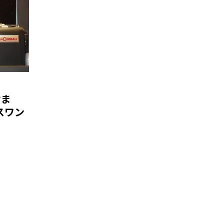
けま
スワン