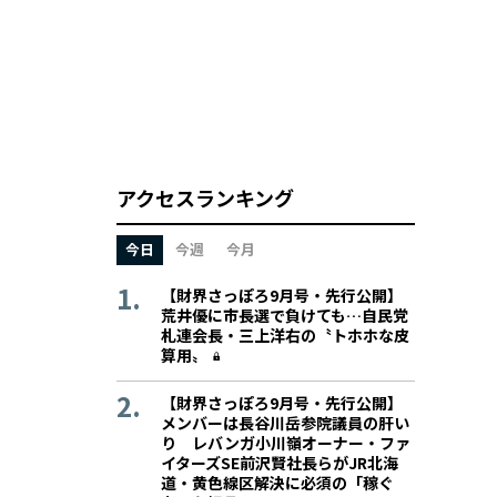
アクセスランキング
今日
今週
今月
【財界さっぽろ9月号・先行公開】
荒井優に市長選で負けても…自民党
札連会長・三上洋右の〝トホホな皮
算用〟
【財界さっぽろ9月号・先行公開】
メンバーは長谷川岳参院議員の肝い
り レバンガ小川嶺オーナー・ファ
イターズSE前沢賢社長らがJR北海
道・黄色線区解決に必須の「稼ぐ