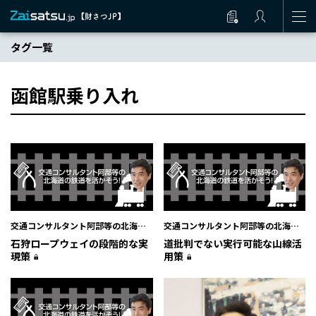
タグ一覧
函館駅乗り入れ
交通コンサルタント阿部等の北海道
交通コンサルタント阿部等の北海道
の鉄道を活かそう！
の鉄道を活かそう！
石狩ロープウェイの段階的な実
道批判でない実行可能な山線活
現策
用策