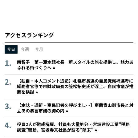
アクセスランキング
今日
今週
今月
南智子 第一滝本館社長 新スタイルの旅を提供し、魅力あ
ふれる街づくりへ
【独自・本人コメント追記】札幌市長選の自民党候補選考に
総務省官僚で市財政局長の笠松拓史氏が浮上、自民市議が推
薦を検討
【本誌・道新・室民記者を呼び出し…】室蘭青山剛市長と対
立あの暴言市議の胸の内
役員2人が懲戒解雇、社員も大量処分…宮坂建設工業“税務
調査”騒動、宮坂寿文社長が語る“顛末”