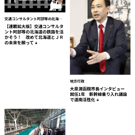
交通コンサルタント阿部等の北海道
の鉄道を活かそう！
【連載拡大版】交通コンサルタ
ント阿部等の北海道の鉄路を活
かそう！ 改めて北海道とＪＲ
の未来を願って
地方行政
大泉潤函館市長インタビュー
就任1年 新幹線乗り入れ議論
で道南活性化