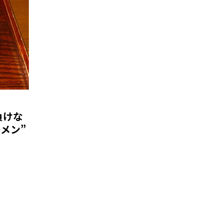
負けな
メン”