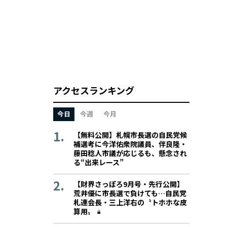
アクセスランキング
今日
今週
今月
【無料公開】札幌市長選の自民党候
補選考に今洋佑衆院議員、伴良隆・
藤田稔人市議が応じるも、懸念され
る“出来レース”
【財界さっぽろ9月号・先行公開】
荒井優に市長選で負けても…自民党
札連会長・三上洋右の〝トホホな皮
算用〟