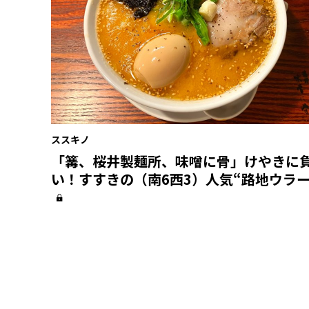
ススキノ
「篝、桜井製麺所、味噌に骨」けやきに
い！すすきの（南6西3）人気“路地ウラー