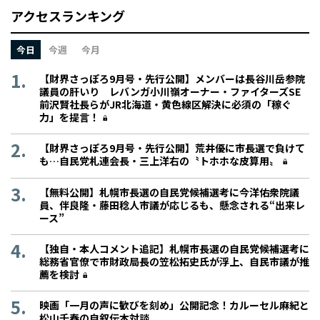
アクセスランキング
今日
今週
今月
【財界さっぽろ9月号・先行公開】メンバーは長谷川岳参院
議員の肝いり レバンガ小川嶺オーナー・ファイターズSE
前沢賢社長らがJR北海道・黄色線区解決に必須の「稼ぐ
力」を提言！
【財界さっぽろ9月号・先行公開】荒井優に市長選で負けて
も…自民党札連会長・三上洋右の〝トホホな皮算用〟
【無料公開】札幌市長選の自民党候補選考に今洋佑衆院議
員、伴良隆・藤田稔人市議が応じるも、懸念される“出来レ
ース”
【独自・本人コメント追記】札幌市長選の自民党候補選考に
総務省官僚で市財政局長の笠松拓史氏が浮上、自民市議が推
薦を検討
映画「一月の声に歓びを刻め」公開記念！カルーセル麻紀と
松山千春の自叙伝本対談