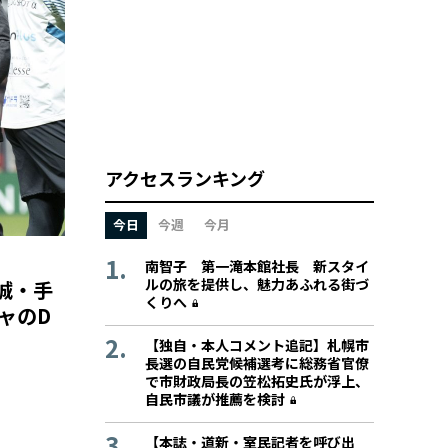
アクセスランキング
今日
今週
今月
南智子 第一滝本館社長 新スタイ
ルの旅を提供し、魅力あふれる街づ
誠・手
くりへ
ャのD
【独自・本人コメント追記】札幌市
長選の自民党候補選考に総務省官僚
で市財政局長の笠松拓史氏が浮上、
自民市議が推薦を検討
【本誌・道新・室民記者を呼び出