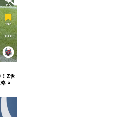
位！Z世
戦略