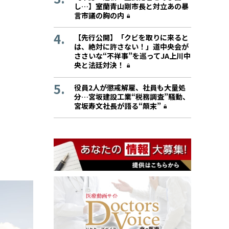
し…】室蘭青山剛市長と対立あの暴
言市議の胸の内
【先行公開】「クビを取りに来ると
は、絶対に許さない！」道中央会が
ささいな“不祥事”を巡ってJA上川中
央と法廷対決！
役員2人が懲戒解雇、社員も大量処
分…宮坂建設工業“税務調査”騒動、
宮坂寿文社長が語る“顛末”