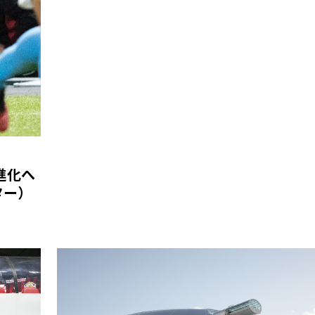
進化へ
ター）