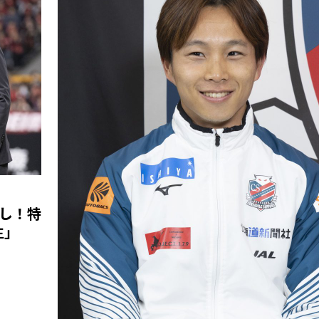
し！特
生」