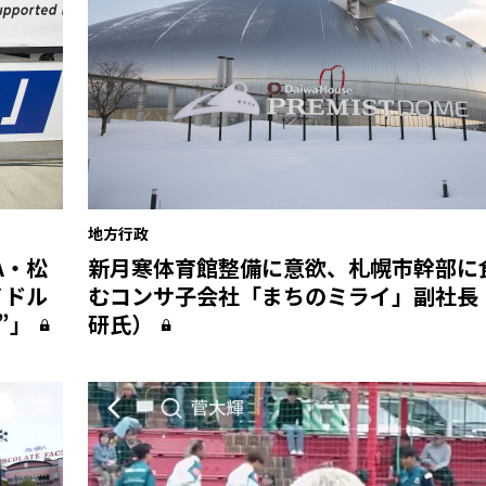
地方行政
A・松
新月寒体育館整備に意欲、札幌市幹部に
イドル
むコンサ子会社「まちのミライ」副社長
”」
研氏）