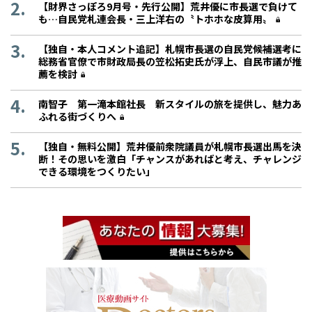
【財界さっぽろ9月号・先行公開】荒井優に市長選で負けて
も…自民党札連会長・三上洋右の〝トホホな皮算用〟
【独自・本人コメント追記】札幌市長選の自民党候補選考に
総務省官僚で市財政局長の笠松拓史氏が浮上、自民市議が推
薦を検討
南智子 第一滝本館社長 新スタイルの旅を提供し、魅力あ
ふれる街づくりへ
【独自・無料公開】荒井優前衆院議員が札幌市長選出馬を決
断！その思いを激白「チャンスがあればと考え、チャレンジ
できる環境をつくりたい」