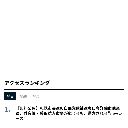
アクセスランキング
今日
今週
今月
【無料公開】札幌市長選の自民党候補選考に今洋佑衆院議
員、伴良隆・藤田稔人市議が応じるも、懸念される“出来レ
ース”