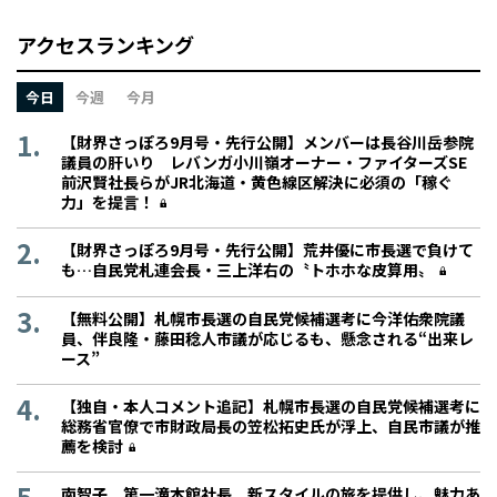
アクセスランキング
今日
今週
今月
【財界さっぽろ9月号・先行公開】メンバーは長谷川岳参院
議員の肝いり レバンガ小川嶺オーナー・ファイターズSE
前沢賢社長らがJR北海道・黄色線区解決に必須の「稼ぐ
力」を提言！
【財界さっぽろ9月号・先行公開】荒井優に市長選で負けて
も…自民党札連会長・三上洋右の〝トホホな皮算用〟
【無料公開】札幌市長選の自民党候補選考に今洋佑衆院議
員、伴良隆・藤田稔人市議が応じるも、懸念される“出来レ
ース”
【独自・本人コメント追記】札幌市長選の自民党候補選考に
総務省官僚で市財政局長の笠松拓史氏が浮上、自民市議が推
薦を検討
南智子 第一滝本館社長 新スタイルの旅を提供し、魅力あ