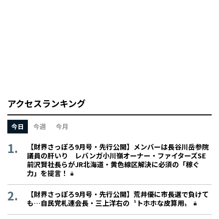
アクセスランキング
今日
今週
今月
【財界さっぽろ9月号・先行公開】メンバーは長谷川岳参院
議員の肝いり レバンガ小川嶺オーナー・ファイターズSE
前沢賢社長らがJR北海道・黄色線区解決に必須の「稼ぐ
力」を提言！
【財界さっぽろ9月号・先行公開】荒井優に市長選で負けて
も…自民党札連会長・三上洋右の〝トホホな皮算用〟