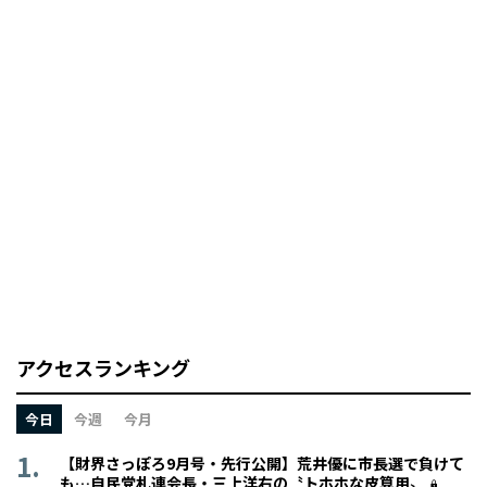
アクセスランキング
今日
今週
今月
【財界さっぽろ9月号・先行公開】荒井優に市長選で負けて
も…自民党札連会長・三上洋右の〝トホホな皮算用〟