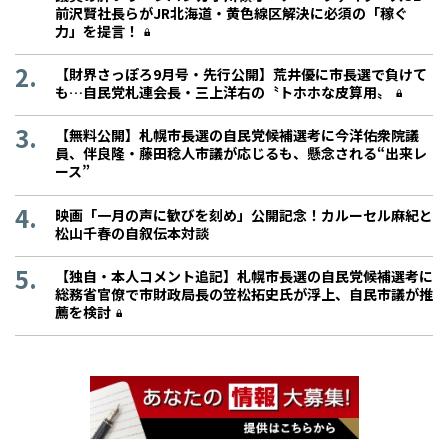
前沢賢社長らがJR北海道・黄色線区解決に必須の「稼ぐ
力」を提言！
【財界さっぽろ9月号・先行公開】荒井優に市長選で負けて
も…自民党札連会長・三上洋右の〝トホホな皮算用〟
【無料公開】札幌市長選の自民党候補選考に今洋佑衆院議
員、伴良隆・藤田稔人市議が応じるも、懸念される“出来レ
ース”
映画「一月の声に歓びを刻め」公開記念！カルーセル麻紀と
松山千春の自叙伝本対談
【独自・本人コメント追記】札幌市長選の自民党候補選考に
総務省官僚で市財政局長の笠松拓史氏が浮上、自民市議が推
薦を検討