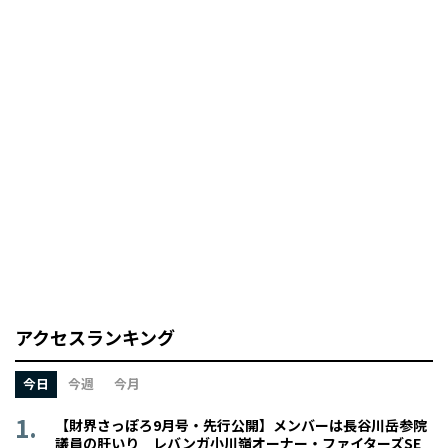
アクセスランキング
今日
今週
今月
【財界さっぽろ9月号・先行公開】メンバーは長谷川岳参院
議員の肝いり レバンガ小川嶺オーナー・ファイターズSE