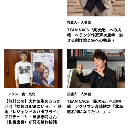
芸能人・人気者
TEAM NACS〝異次元〟への挑
戦 ベランダ作家戸次重幸 魅
せる創作論と生への執着
エンタメ・食・文化
芸能人・人気者
【無料公開】大作誕生のきっか
TEAM NACS〝異次元〟への挑
けは「探偵はBARにいる」・ 映
戦 アグリマン森崎博之「北海
画「レジェンド＆バタフライ」
道名物になりたい！」
プロデューサー須藤泰司さん
（札幌出身）が語る制作秘話