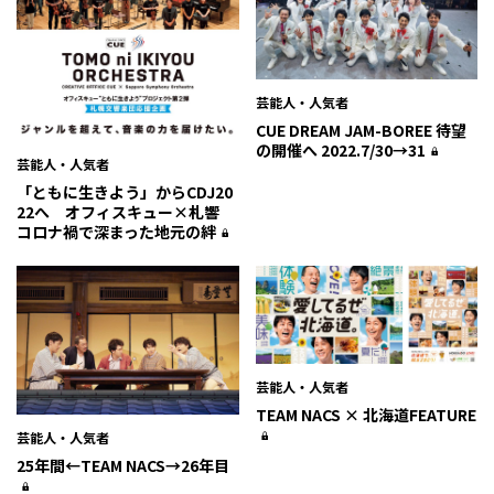
芸能人・人気者
CUE DREAM JAM-BOREE 待望
の開催へ 2022.7/30→31
芸能人・人気者
「ともに生きよう」からCDJ20
22へ オフィスキュー×札響
コロナ禍で深まった地元の絆
芸能人・人気者
TEAM NACS × 北海道FEATURE
芸能人・人気者
25年間←TEAM NACS→26年目