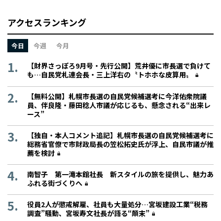
アクセスランキング
今日
今週
今月
【財界さっぽろ9月号・先行公開】荒井優に市長選で負けて
も…自民党札連会長・三上洋右の〝トホホな皮算用〟
【無料公開】札幌市長選の自民党候補選考に今洋佑衆院議
員、伴良隆・藤田稔人市議が応じるも、懸念される“出来レ
ース”
【独自・本人コメント追記】札幌市長選の自民党候補選考に
総務省官僚で市財政局長の笠松拓史氏が浮上、自民市議が推
薦を検討
南智子 第一滝本館社長 新スタイルの旅を提供し、魅力あ
ふれる街づくりへ
役員2人が懲戒解雇、社員も大量処分…宮坂建設工業“税務
調査”騒動、宮坂寿文社長が語る“顛末”