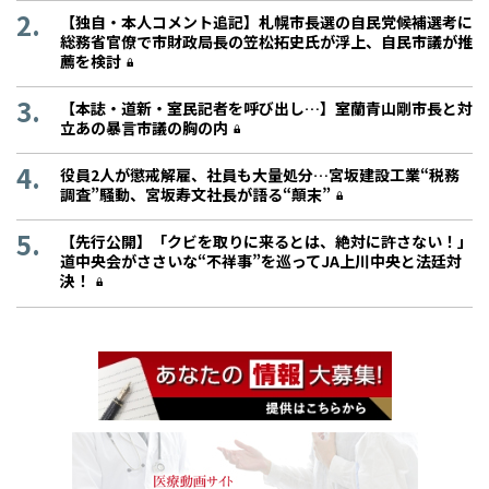
【独自・本人コメント追記】札幌市長選の自民党候補選考に
総務省官僚で市財政局長の笠松拓史氏が浮上、自民市議が推
薦を検討
【本誌・道新・室民記者を呼び出し…】室蘭青山剛市長と対
立あの暴言市議の胸の内
役員2人が懲戒解雇、社員も大量処分…宮坂建設工業“税務
調査”騒動、宮坂寿文社長が語る“顛末”
【先行公開】「クビを取りに来るとは、絶対に許さない！」
道中央会がささいな“不祥事”を巡ってJA上川中央と法廷対
決！