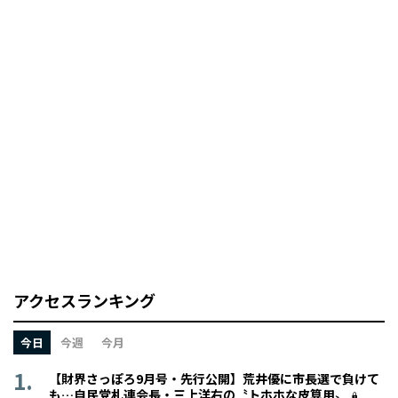
アクセスランキング
今日
今週
今月
【財界さっぽろ9月号・先行公開】荒井優に市長選で負けて
も…自民党札連会長・三上洋右の〝トホホな皮算用〟