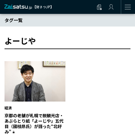
タグ一覧
よーじや
経済
京都の老舗が札幌で脱観光店・
あぶらとり紙「よーじや」五代
目（國枝昂氏）が語った“北好
み”