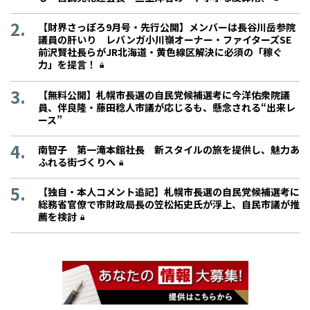
【財界さっぽろ9月号・先行公開】メンバーは長谷川岳参院
議員の肝いり レバンガ小川嶺オーナー・ファイターズSE
前沢賢社長らがJR北海道・黄色線区解決に必須の「稼ぐ
力」を提言！
【無料公開】札幌市長選の自民党候補選考に今洋佑衆院議
員、伴良隆・藤田稔人市議が応じるも、懸念される“出来レ
ース”
南智子 第一滝本館社長 新スタイルの旅を提供し、魅力あ
ふれる街づくりへ
【独自・本人コメント追記】札幌市長選の自民党候補選考に
総務省官僚で市財政局長の笠松拓史氏が浮上、自民市議が推
薦を検討