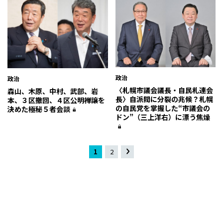
政治
政治
〈札幌市議会議長・自民札連会
森山、木原、中村、武部、岩
長〉自派閥に分裂の兆候？札幌
本、３区撤回、４区公明禅譲を
の自民党を掌握した“市議会の
決めた極秘５者会談
ドン”（三上洋右）に漂う焦燥
1
2
»