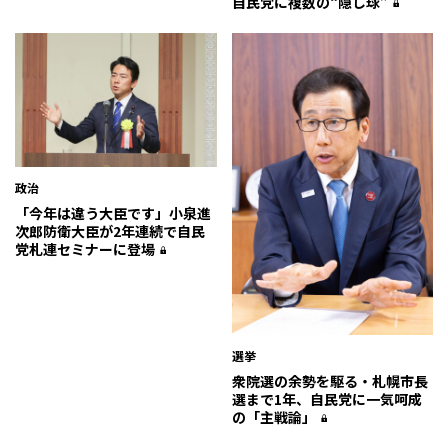
自民党に複数の“隠し球”
政治
「今年は違う大臣です」――小泉進
次郎防衛大臣が2年連続で自民
党札連セミナーに登場
選挙
衆院選の余勢を駆る・札幌市長
選まで1年、自民党に一気呵成
の「主戦論」