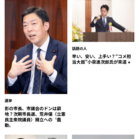
話題の人
早い、安い、上手い？――“コメ担
当大臣”小泉進次郎氏が来道
選挙
影の市長、市議会のドンは窮
地？次期市長選、荒井優（立憲
民主衆院議員）擁立への〝蠢
動〟