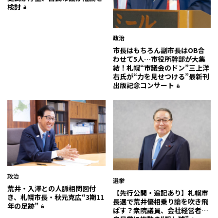
検討
政治
市長はもちろん副市長はOB合
わせて5人…市役所幹部が大集
結！札幌“市議会のドン”三上洋
右氏が“力を見せつける”最新刊
出版記念コンサート
政治
選挙
荒井・入澤との人脈相関図付
【先行公開・追記あり】札幌市
き、札幌市長・秋元克広“3期11
長選で荒井優相乗り論を吹き飛
年の足跡”
ばす？衆院議員、会社経営者…