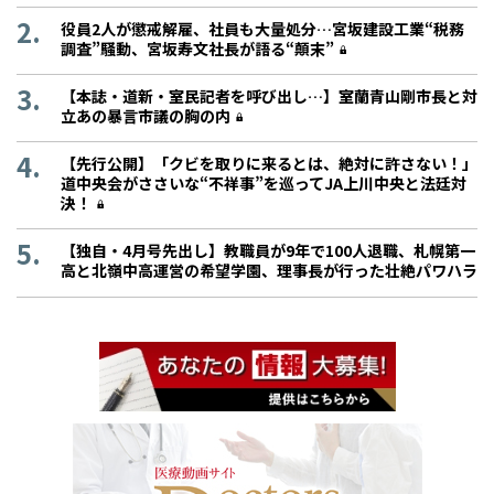
役員2人が懲戒解雇、社員も大量処分…宮坂建設工業“税務
調査”騒動、宮坂寿文社長が語る“顛末”
【本誌・道新・室民記者を呼び出し…】室蘭青山剛市長と対
立あの暴言市議の胸の内
【先行公開】「クビを取りに来るとは、絶対に許さない！」
道中央会がささいな“不祥事”を巡ってJA上川中央と法廷対
決！
【独自・4月号先出し】教職員が9年で100人退職、札幌第一
高と北嶺中高運営の希望学園、理事長が行った壮絶パワハラ