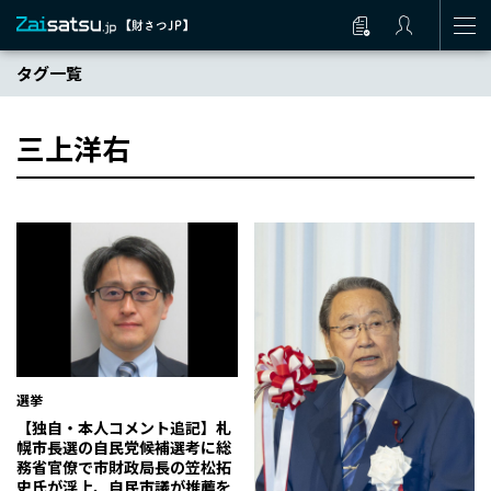
タグ一覧
三上洋右
選挙
【独自・本人コメント追記】札
幌市長選の自民党候補選考に総
務省官僚で市財政局長の笠松拓
史氏が浮上、自民市議が推薦を