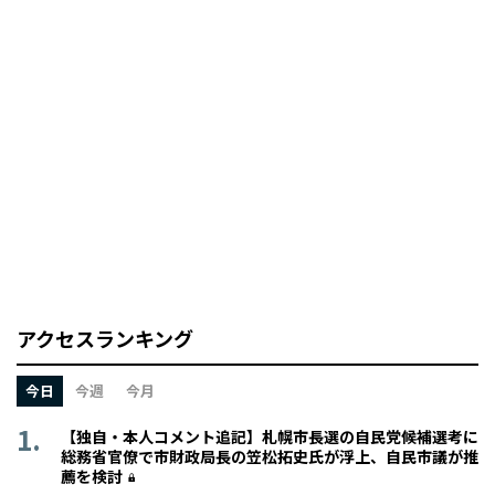
アクセスランキング
今日
今週
今月
【独自・本人コメント追記】札幌市長選の自民党候補選考に
総務省官僚で市財政局長の笠松拓史氏が浮上、自民市議が推
薦を検討