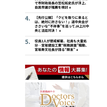
で市財政局長の笠松拓史氏が浮上、
自民市議が推薦を検討
【先行公開】「クビを取りに来ると
は、絶対に許さない！」道中央会が
ささいな“不祥事”を巡ってJA上川中
央と法廷対決！
役員2人が懲戒解雇、社員も大量処
分…宮坂建設工業“税務調査”騒動、
宮坂寿文社長が語る“顛末”