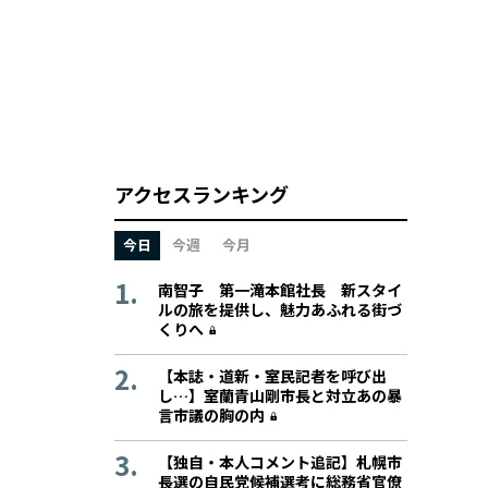
アクセスランキング
今日
今週
今月
南智子 第一滝本館社長 新スタイ
ルの旅を提供し、魅力あふれる街づ
くりへ
【本誌・道新・室民記者を呼び出
し…】室蘭青山剛市長と対立あの暴
言市議の胸の内
【独自・本人コメント追記】札幌市
長選の自民党候補選考に総務省官僚