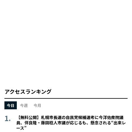
アクセスランキング
今日
今週
今月
【無料公開】札幌市長選の自民党候補選考に今洋佑衆院議
員、伴良隆・藤田稔人市議が応じるも、懸念される“出来レ
ース”