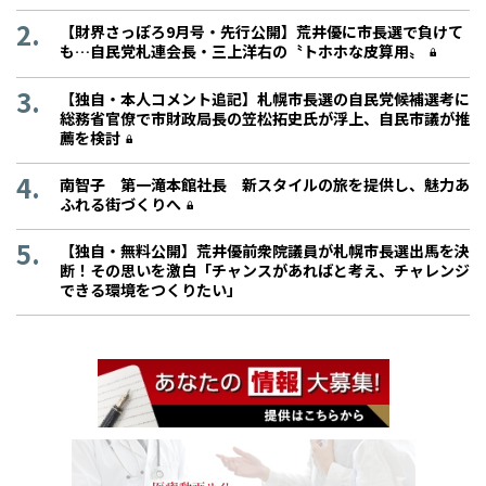
【財界さっぽろ9月号・先行公開】荒井優に市長選で負けて
も…自民党札連会長・三上洋右の〝トホホな皮算用〟
【独自・本人コメント追記】札幌市長選の自民党候補選考に
総務省官僚で市財政局長の笠松拓史氏が浮上、自民市議が推
薦を検討
南智子 第一滝本館社長 新スタイルの旅を提供し、魅力あ
ふれる街づくりへ
【独自・無料公開】荒井優前衆院議員が札幌市長選出馬を決
断！その思いを激白「チャンスがあればと考え、チャレンジ
できる環境をつくりたい」