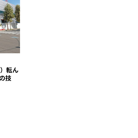
5）転ん
の技