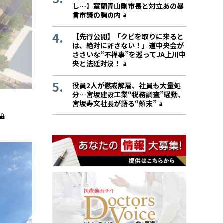
し…】室蘭青山剛市長と対立あの暴
言市議の胸の内
【先行公開】「クビを取りに来ると
は、絶対に許さない！」道中央会が
ささいな“不祥事”を巡ってJA上川中
央と法廷対決！
役員2人が懲戒解雇、社員も大量処
分…宮坂建設工業“税務調査”騒動、
宮坂寿文社長が語る“顛末”