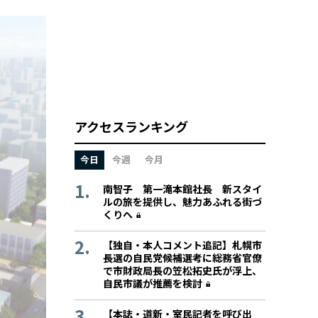
アクセスランキング
今日
今週
今月
南智子 第一滝本館社長 新スタイ
ルの旅を提供し、魅力あふれる街づ
くりへ
【独自・本人コメント追記】札幌市
長選の自民党候補選考に総務省官僚
で市財政局長の笠松拓史氏が浮上、
自民市議が推薦を検討
【本誌・道新・室民記者を呼び出