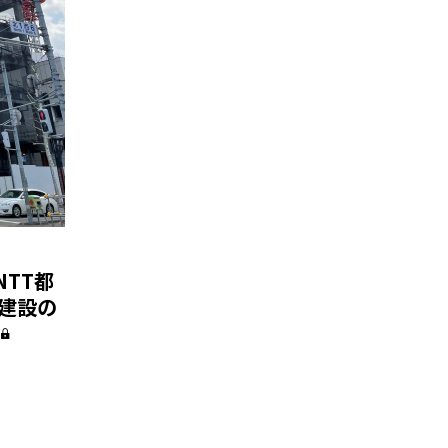
TT都
建設の