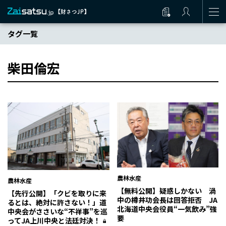
タグ一覧
柴田倫宏
農林水産
農林水産
【無料公開】疑惑しかない 渦
【先行公開】「クビを取りに来
中の樽井功会長は回答拒否 JA
るとは、絶対に許さない！」道
北海道中央会役員“一気飲み”強
中央会がささいな“不祥事”を巡
要
ってJA上川中央と法廷対決！