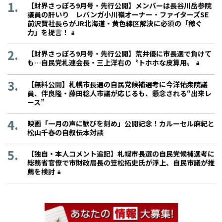
【財界さっぽろ9月号・先行公開】メンバーは長谷川岳参院
議員の肝いり レバンガ小川嶺オーナー・ファイターズSE
前沢賢社長らがJR北海道・黄色線区解決に必須の「稼ぐ
力」を提言！
【財界さっぽろ9月号・先行公開】荒井優に市長選で負けて
も…自民党札連会長・三上洋右の〝トホホな皮算用〟
【無料公開】札幌市長選の自民党候補選考に今洋佑衆院議
員、伴良隆・藤田稔人市議が応じるも、懸念される“出来レ
ース”
映画「一月の声に歓びを刻め」公開記念！カルーセル麻紀と
松山千春の自叙伝本対談
【独自・本人コメント追記】札幌市長選の自民党候補選考に
総務省官僚で市財政局長の笠松拓史氏が浮上、自民市議が推
薦を検討