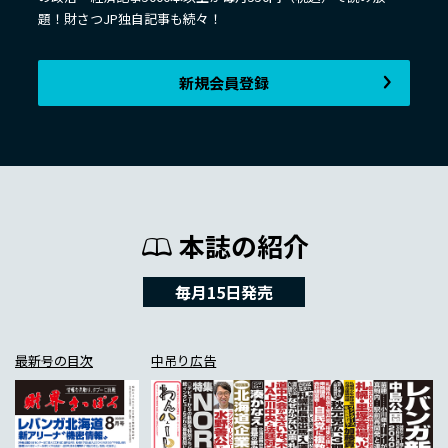
題！財さつJP独自記事も続々！
新規会員登録
本誌の紹介
毎月15日発売
最新号の目次
中吊り広告