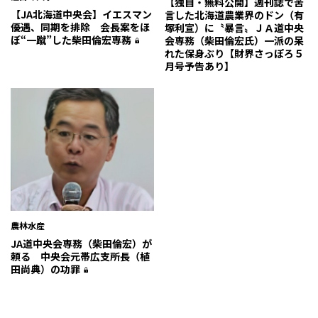
【独自・無料公開】週刊誌で苦
【JA北海道中央会】イエスマン
言した北海道農業界のドン（有
優遇、同期を排除 会長案をほ
塚利宣）に〝暴言〟ＪＡ道中央
ぼ“一蹴”した柴田倫宏専務
会専務（柴田倫宏氏）一派の呆
れた保身ぶり【財界さっぽろ５
月号予告あり】
農林水産
JA道中央会専務（柴田倫宏）が
頼る 中央会元帯広支所長（植
田尚典）の功罪