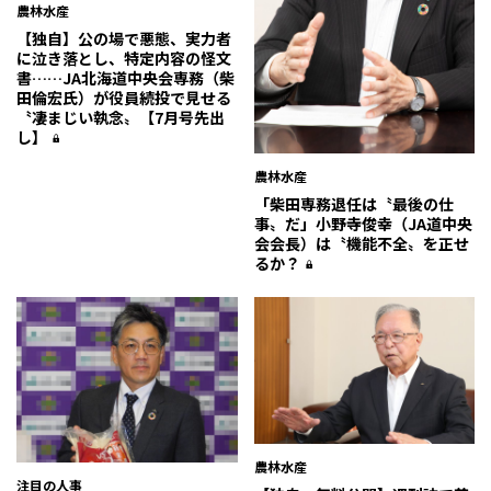
農林水産
【独自】公の場で悪態、実力者
に泣き落とし、特定内容の怪文
書……JA北海道中央会専務（柴
田倫宏氏）が役員続投で見せる
〝凄まじい執念〟【7月号先出
し】
農林水産
「柴田専務退任は〝最後の仕
事〟だ」小野寺俊幸（JA道中央
会会長）は〝機能不全〟を正せ
るか？
農林水産
注目の人事