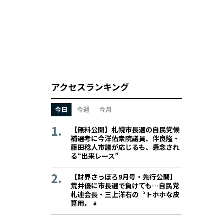
アクセスランキング
今日
今週
今月
【無料公開】札幌市長選の自民党候
補選考に今洋佑衆院議員、伴良隆・
藤田稔人市議が応じるも、懸念され
る“出来レース”
【財界さっぽろ9月号・先行公開】
荒井優に市長選で負けても…自民党
札連会長・三上洋右の〝トホホな皮
算用〟