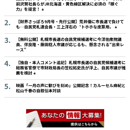
前沢賢社長らがJR北海道・黄色線区解決に必須の「稼ぐ
力」を提言！
【財界さっぽろ9月号・先行公開】荒井優に市長選で負けて
も…自民党札連会長・三上洋右の〝トホホな皮算用〟
【無料公開】札幌市長選の自民党候補選考に今洋佑衆院議
員、伴良隆・藤田稔人市議が応じるも、懸念される“出来レ
ース”
【独自・本人コメント追記】札幌市長選の自民党候補選考に
総務省官僚で市財政局長の笠松拓史氏が浮上、自民市議が推
薦を検討
映画「一月の声に歓びを刻め」公開記念！カルーセル麻紀と
松山千春の自叙伝本対談