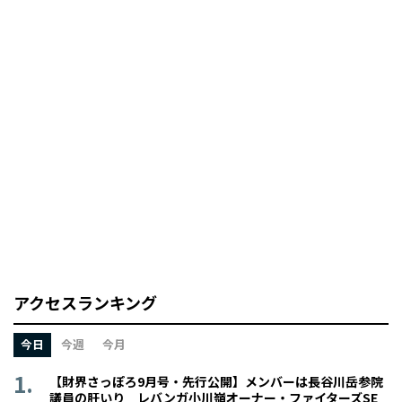
アクセスランキング
今日
今週
今月
【財界さっぽろ9月号・先行公開】メンバーは長谷川岳参院
議員の肝いり レバンガ小川嶺オーナー・ファイターズSE