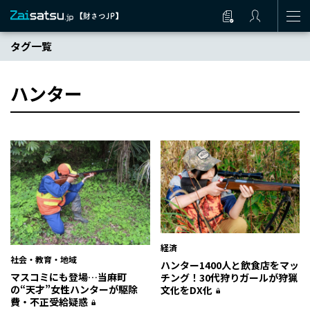
タグ一覧
ハンター
経済
社会・教育・地域
ハンター1400人と飲食店をマッ
マスコミにも登場…当麻町
チング！30代狩りガールが狩猟
の“天才”女性ハンターが駆除
文化をDX化
費・不正受給疑惑