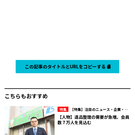
この記事のタイトルとURLをコピーする
こちらもおすすめ
特集
【特集】注目のニュース・企業・人
物
【人物】遺品整理の需要が急増。会員
数７万人を見込む