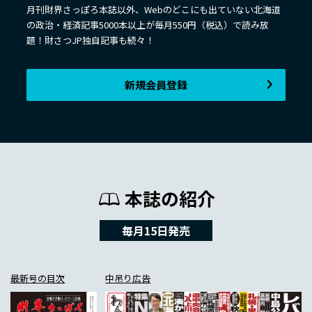
月刊財界さっぽろ本誌以外、Webのどこにも出ていない北海道
の政治・経済記事5000本以上が毎月550円（税込）で読み放
題！財さつJP独自記事も続々！
新規会員登録
本誌の紹介
毎月15日発売
最新号の目次
中吊り広告