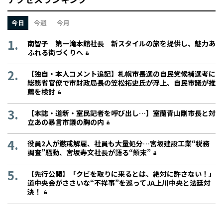
今日
今週
今月
南智子 第一滝本館社長 新スタイルの旅を提供し、魅力あ
ふれる街づくりへ
【独自・本人コメント追記】札幌市長選の自民党候補選考に
総務省官僚で市財政局長の笠松拓史氏が浮上、自民市議が推
薦を検討
【本誌・道新・室民記者を呼び出し…】室蘭青山剛市長と対
立あの暴言市議の胸の内
役員2人が懲戒解雇、社員も大量処分…宮坂建設工業“税務
調査”騒動、宮坂寿文社長が語る“顛末”
【先行公開】「クビを取りに来るとは、絶対に許さない！」
道中央会がささいな“不祥事”を巡ってJA上川中央と法廷対
決！