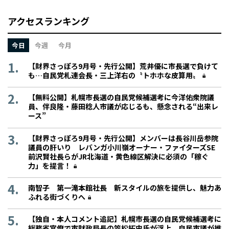
アクセスランキング
今日
今週
今月
【財界さっぽろ9月号・先行公開】荒井優に市長選で負けて
も…自民党札連会長・三上洋右の〝トホホな皮算用〟
【無料公開】札幌市長選の自民党候補選考に今洋佑衆院議
員、伴良隆・藤田稔人市議が応じるも、懸念される“出来レ
ース”
【財界さっぽろ9月号・先行公開】メンバーは長谷川岳参院
議員の肝いり レバンガ小川嶺オーナー・ファイターズSE
前沢賢社長らがJR北海道・黄色線区解決に必須の「稼ぐ
力」を提言！
南智子 第一滝本館社長 新スタイルの旅を提供し、魅力あ
ふれる街づくりへ
【独自・本人コメント追記】札幌市長選の自民党候補選考に
総務省官僚で市財政局長の笠松拓史氏が浮上、自民市議が推