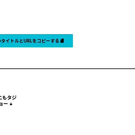
タイトルとURLをコピーする
二もタジ
ョー