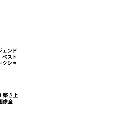
ジェンド
、ベスト
ークショ
！築き上
画像全