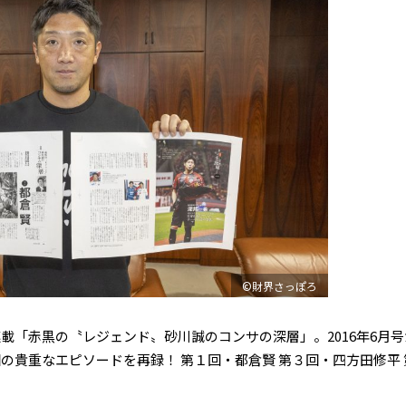
©財界さっぽろ
載「赤黒の〝レジェンド〟砂川誠のコンサの深層」。2016年6月
貴重なエピソードを再録！ 第１回・都倉賢 第３回・四方田修平 