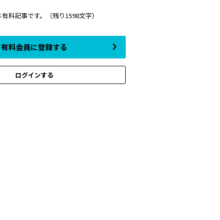
は有料記事です。
（残り1598文字）
有料会員に登録する
ログインする