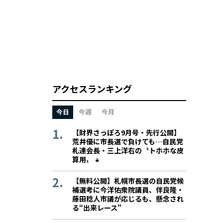
アクセスランキング
今日
今週
今月
【財界さっぽろ9月号・先行公開】
荒井優に市長選で負けても…自民党
札連会長・三上洋右の〝トホホな皮
算用〟
【無料公開】札幌市長選の自民党候
補選考に今洋佑衆院議員、伴良隆・
藤田稔人市議が応じるも、懸念され
る“出来レース”