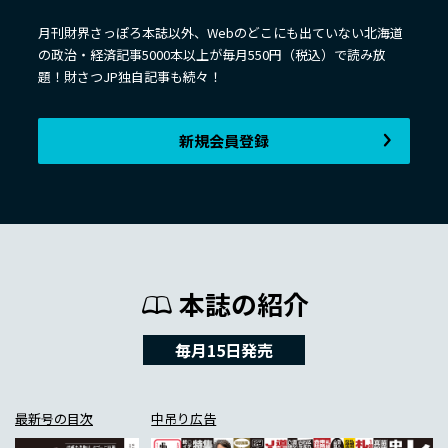
月刊財界さっぽろ本誌以外、Webのどこにも出ていない北海道
の政治・経済記事5000本以上が毎月550円（税込）で読み放
題！財さつJP独自記事も続々！
新規会員登録
本誌の紹介
毎月15日発売
最新号の目次
中吊り広告