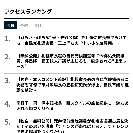
アクセスランキング
今日
今週
今月
【財界さっぽろ9月号・先行公開】荒井優に市長選で負けて
も…自民党札連会長・三上洋右の〝トホホな皮算用〟
【無料公開】札幌市長選の自民党候補選考に今洋佑衆院議
員、伴良隆・藤田稔人市議が応じるも、懸念される“出来レ
ース”
【独自・本人コメント追記】札幌市長選の自民党候補選考に
総務省官僚で市財政局長の笠松拓史氏が浮上、自民市議が推
薦を検討
南智子 第一滝本館社長 新スタイルの旅を提供し、魅力あ
ふれる街づくりへ
【独自・無料公開】荒井優前衆院議員が札幌市長選出馬を決
断！その思いを激白「チャンスがあればと考え、チャレンジ
できる環境をつくりたい」