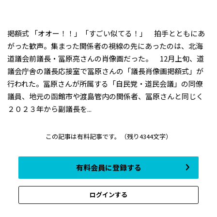
掲額式 「オオー！！」「すごい似てる！」 拍手とともにあ
がった歓声。集まった関係者の視線の先にあったのは、北海
道議会前議長・冨原亮さんの肖像画だった。 12月上旬、道
議会庁舎の議長応接室で冨原さんの「議長肖像画掲額式」が
行われた。冨原さんが所属する「自民党・道民会議」の同僚
議員、地元の函館市や渡島管内の関係者、冨原さんと同じく
２０２３年から副議長を...
この記事は有料記事です。
（残り4344文字）
有料会員に登録する
ログインする