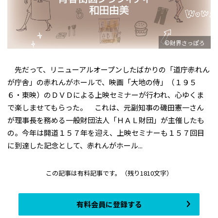
©財界さっぽろ
先だって、リニューアルオープンしたばかりの「道庁赤れん
が庁舎」の赤れんがホールで、映画「大地の侍」（１９５
６・東映）のＤＶＤによる上映セミナーが行われ、心ゆくま
で楽しませてもらった。 これは、元副知事の磯田憲一さん
が理事長を務める一般財団法人「ＨＡＬ財団」が主催したも
の。今年は開道１５７年を迎え、上映セミナーも１５７回目
に到達した記念として、赤れんがホール...
この記事は有料記事です。
（残り1810文字）
有料会員に登録する