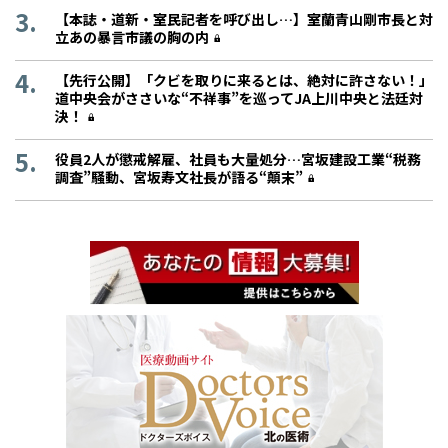
【本誌・道新・室民記者を呼び出し…】室蘭青山剛市長と対
立あの暴言市議の胸の内
【先行公開】「クビを取りに来るとは、絶対に許さない！」
道中央会がささいな“不祥事”を巡ってJA上川中央と法廷対
決！
役員2人が懲戒解雇、社員も大量処分…宮坂建設工業“税務
調査”騒動、宮坂寿文社長が語る“顛末”