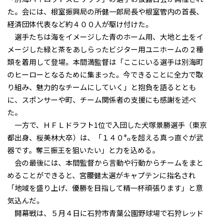
た。会には、根室振興局の所健一郎局長や根室管内の首長、
経済団体代表など約４００人が駆け付けた。
選手たちは海をイメージした青のホーム用、大地と土をイ
メージした緑と茶をあしらったビジター用ユニホームの２種
類を着用して登場。本間満監督は「ここにいる選手は別海町
のヒーローとなるために集まった。今できることに全力で取
り組み、魅力的なチームにしていく」と抱負を語るととも
に、スポンサーや町、チーム関係者の支援にも感謝を述べ
た。
一方で、ＨＦＬドラフト1位で入団した犬塚景勝選手（東京
都出身、桜美林大卒）は、「１４０㌔を超える真っ直ぐが武
器です。奪三振王を狙いたい」と力を込める。
会の最後には、本間監督から言動や行動からチームをまと
めることができると、宮腰健太選がキャプテンに指名され
「地域を盛り上げ、優勝を目指して精一杯頑張ります」と意
気込んだ。
開幕戦は、５月４日に石狩市青葉公園野球場で石狩レッド