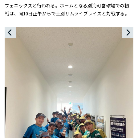
フェニックスと行われる。ホームとなる別海町営球場での初
戦は、同10日正午からで士別サムライブレイズと対戦する。
ろ
本