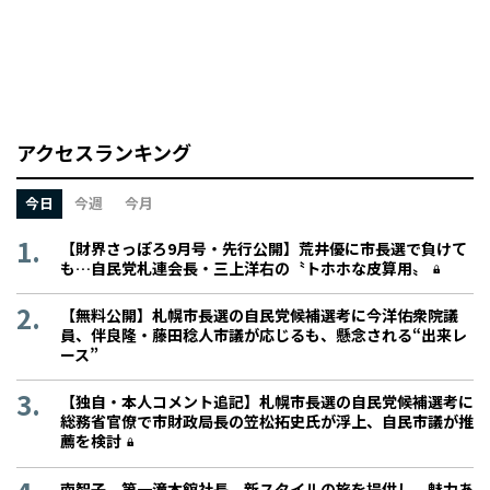
アクセスランキング
今日
今週
今月
【財界さっぽろ9月号・先行公開】荒井優に市長選で負けて
も…自民党札連会長・三上洋右の〝トホホな皮算用〟
【無料公開】札幌市長選の自民党候補選考に今洋佑衆院議
員、伴良隆・藤田稔人市議が応じるも、懸念される“出来レ
ース”
【独自・本人コメント追記】札幌市長選の自民党候補選考に
総務省官僚で市財政局長の笠松拓史氏が浮上、自民市議が推
薦を検討
南智子 第一滝本館社長 新スタイルの旅を提供し、魅力あ