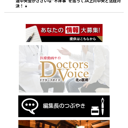
道中央会がささいな“不祥事”を巡ってJA上川中央と法廷対
決！