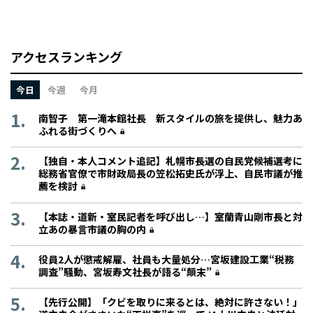
アクセスランキング
今日
今週
今月
南智子 第一滝本館社長 新スタイルの旅を提供し、魅力あ
ふれる街づくりへ
【独自・本人コメント追記】札幌市長選の自民党候補選考に
総務省官僚で市財政局長の笠松拓史氏が浮上、自民市議が推
薦を検討
【本誌・道新・室民記者を呼び出し…】室蘭青山剛市長と対
立あの暴言市議の胸の内
役員2人が懲戒解雇、社員も大量処分…宮坂建設工業“税務
調査”騒動、宮坂寿文社長が語る“顛末”
【先行公開】「クビを取りに来るとは、絶対に許さない！」