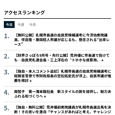
アクセスランキング
今日
今週
今月
【無料公開】札幌市長選の自民党候補選考に今洋佑衆院議
員、伴良隆・藤田稔人市議が応じるも、懸念される“出来レ
ース”
【財界さっぽろ9月号・先行公開】荒井優に市長選で負けて
も…自民党札連会長・三上洋右の〝トホホな皮算用〟
【独自・本人コメント追記】札幌市長選の自民党候補選考に
総務省官僚で市財政局長の笠松拓史氏が浮上、自民市議が推
薦を検討
南智子 第一滝本館社長 新スタイルの旅を提供し、魅力あ
ふれる街づくりへ
【独自・無料公開】荒井優前衆院議員が札幌市長選出馬を決
断！その思いを激白「チャンスがあればと考え、チャレンジ