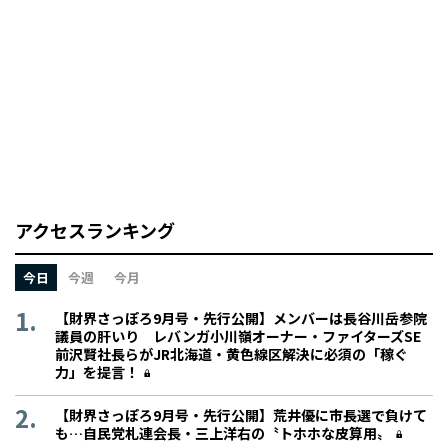
アクセスランキング
今日
今週
今月
【財界さっぽろ9月号・先行公開】メンバーは長谷川岳参院
議員の肝いり レバンガ小川嶺オーナー・ファイターズSE
前沢賢社長らがJR北海道・黄色線区解決に必須の「稼ぐ
力」を提言！
【財界さっぽろ9月号・先行公開】荒井優に市長選で負けて
も…自民党札連会長・三上洋右の〝トホホな皮算用〟