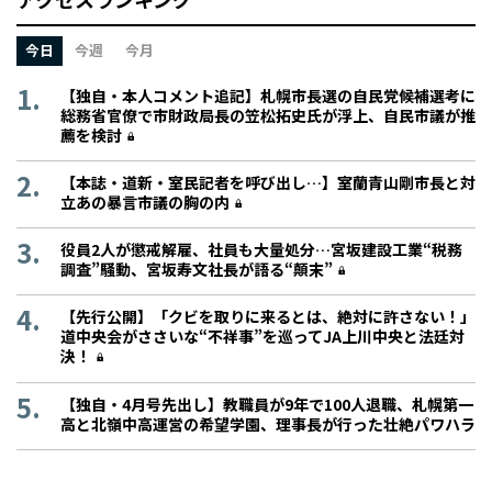
今日
今週
今月
【独自・本人コメント追記】札幌市長選の自民党候補選考に
総務省官僚で市財政局長の笠松拓史氏が浮上、自民市議が推
薦を検討
【本誌・道新・室民記者を呼び出し…】室蘭青山剛市長と対
立あの暴言市議の胸の内
役員2人が懲戒解雇、社員も大量処分…宮坂建設工業“税務
調査”騒動、宮坂寿文社長が語る“顛末”
【先行公開】「クビを取りに来るとは、絶対に許さない！」
道中央会がささいな“不祥事”を巡ってJA上川中央と法廷対
決！
【独自・4月号先出し】教職員が9年で100人退職、札幌第一
高と北嶺中高運営の希望学園、理事長が行った壮絶パワハラ