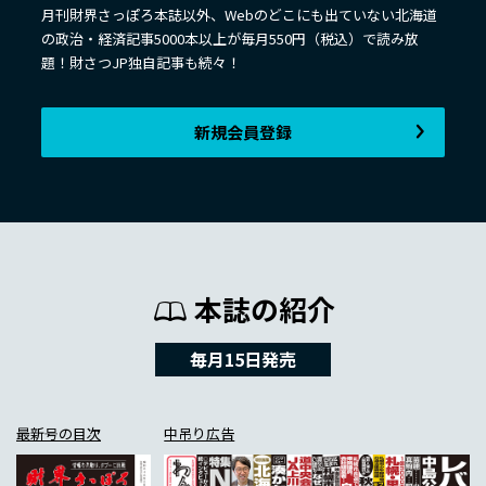
月刊財界さっぽろ本誌以外、Webのどこにも出ていない北海道
の政治・経済記事5000本以上が毎月550円（税込）で読み放
題！財さつJP独自記事も続々！
新規会員登録
本誌の紹介
毎月15日発売
最新号の目次
中吊り広告