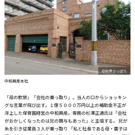
©財界さっぽろ
中和興産本社
「母の軟禁」「会社の乗っ取り」。当人の口からショッキン
グな言葉が飛び出す。１億５０００万円以上の補助金不正が
浮上した保育園経営の中和興産。専務の杉澤正通氏は「会社
がおかしくなったのは兄の関与もあった」と主張する。 兄が
糸を引き従業員３人が乗っ取り 「私と社長である母・廣子は