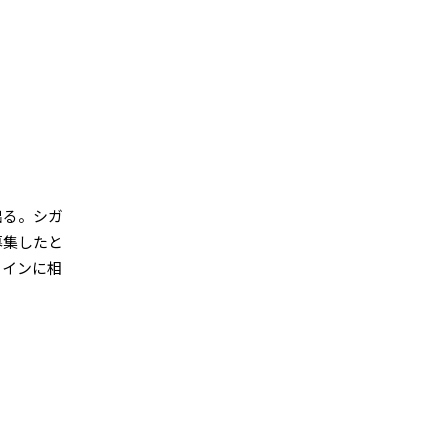
出る。シガ
募集したと
ワインに相