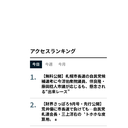
アクセスランキング
今日
今週
今月
【無料公開】札幌市長選の自民党候
補選考に今洋佑衆院議員、伴良隆・
藤田稔人市議が応じるも、懸念され
る“出来レース”
【財界さっぽろ9月号・先行公開】
荒井優に市長選で負けても…自民党
札連会長・三上洋右の〝トホホな皮
算用〟