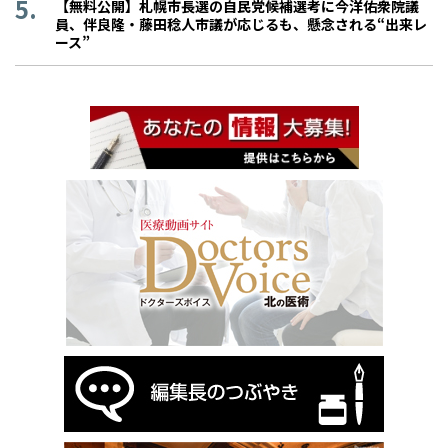
【無料公開】札幌市長選の自民党候補選考に今洋佑衆院議
員、伴良隆・藤田稔人市議が応じるも、懸念される“出来レ
ース”