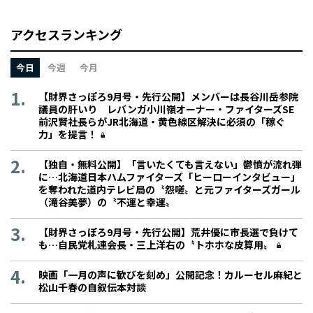
アクセスランキング
今日
今週
今月
【財界さっぽろ9月号・先行公開】メンバーは長谷川岳参院
議員の肝いり レバンガ小川嶺オーナー・ファイターズSE
前沢賢社長らがJR北海道・黄色線区解決に必須の「稼ぐ
力」を提言！
【独自・無料公開】「言いたくても言えない」鬱憤が流れ弾
に…北海道日本ハムファイターズ「ヒーローインタビュー」
を奪われた道内テレビ局の〝怨嗟〟と元ファイターズガール
（滝谷美夢）の〝不運と幸運〟
【財界さっぽろ9月号・先行公開】荒井優に市長選で負けて
も…自民党札連会長・三上洋右の〝トホホな皮算用〟
映画「一月の声に歓びを刻め」公開記念！カルーセル麻紀と
松山千春の自叙伝本対談