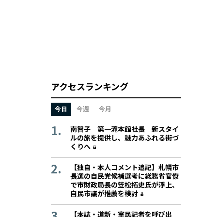
アクセスランキング
今日
今週
今月
南智子 第一滝本館社長 新スタイ
ルの旅を提供し、魅力あふれる街づ
くりへ
【独自・本人コメント追記】札幌市
長選の自民党候補選考に総務省官僚
で市財政局長の笠松拓史氏が浮上、
自民市議が推薦を検討
【本誌・道新・室民記者を呼び出