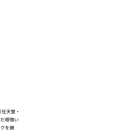
（任天堂・
まだ根強い
ックを崩