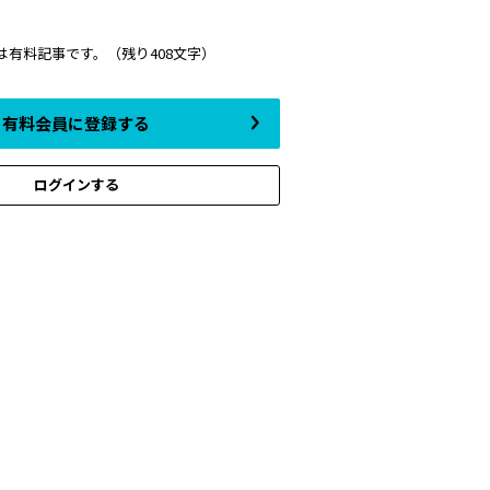
は有料記事です。
（残り408文字）
有料会員に登録する
ログインする