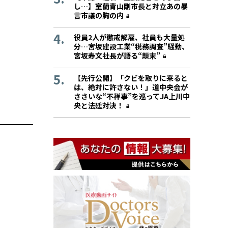
し…】室蘭青山剛市長と対立あの暴
言市議の胸の内
役員2人が懲戒解雇、社員も大量処
分…宮坂建設工業“税務調査”騒動、
宮坂寿文社長が語る“顛末”
【先行公開】「クビを取りに来ると
は、絶対に許さない！」道中央会が
ささいな“不祥事”を巡ってJA上川中
央と法廷対決！