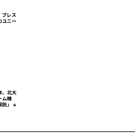
、プレス
のユニー
作、北大
ーム機
解説」