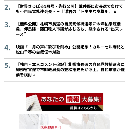
【財界さっぽろ9月号・先行公開】荒井優に市長選で負けて
も…自民党札連会長・三上洋右の〝トホホな皮算用〟
【無料公開】札幌市長選の自民党候補選考に今洋佑衆院議
員、伴良隆・藤田稔人市議が応じるも、懸念される“出来レ
ース”
映画「一月の声に歓びを刻め」公開記念！カルーセル麻紀と
松山千春の自叙伝本対談
【独自・本人コメント追記】札幌市長選の自民党候補選考に
総務省官僚で市財政局長の笠松拓史氏が浮上、自民市議が推
薦を検討