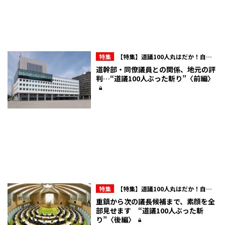
特集
【特集】道議100人丸はだか！自民
会派内のマル秘情報を赤裸々に！北海道議
道幹部・同僚議員との関係、地元の評
会“ここだけの話”
判…“道議100人ぶった斬り”〈前編〉
特集
【特集】道議100人丸はだか！自民
会派内のマル秘情報を赤裸々に！北海道議
重鎮から次の議長候補まで、素顔を全
会“ここだけの話”
部見せます “道議100人ぶった斬
り”〈後編〉