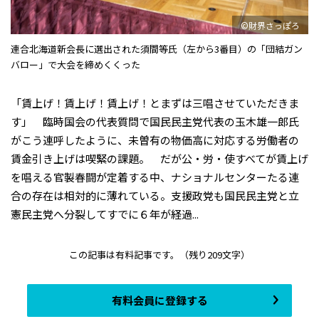
©財界さっぽろ
連合北海道新会長に選出された須間等氏（左から3番目）の「団結ガン
バロー」で大会を締めくくった
「賃上げ！賃上げ！賃上げ！とまずは三唱させていただきま
す」 臨時国会の代表質問で国民民主党代表の玉木雄一郎氏
がこう連呼したように、未曽有の物価高に対応する労働者の
賃金引き上げは喫緊の課題。 だが公・労・使すべてが賃上げ
を唱える官製春闘が定着する中、ナショナルセンターたる連
合の存在は相対的に薄れている。支援政党も国民民主党と立
憲民主党へ分裂してすでに６年が経過...
この記事は有料記事です。
（残り209文字）
有料会員に登録する