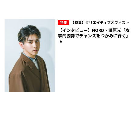
特集
【特集】クリエイティブオフィスキ
ュー所属・NORD 10周年の現在地
【インタビュー】NORD・瀧原光「攻
撃的姿勢でチャンスをつかみに行く」