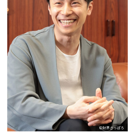
©財界さっぽろ