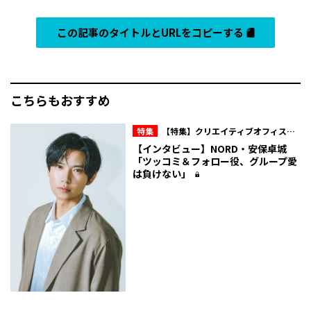
この記事のタイトルとURLをコピーする
こちらもおすすめ
特集
【特集】クリエイティブオフィスキ
ュー所属・NORD 10周年の現在地
【インタビュー】NORD・安保卓城
「ツッコミ＆フォロー役、グループ愛
は負けない」