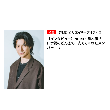
特集
【特集】クリエイティブオフィスキ
ュー所属・NORD 10周年の現在地
【インタビュー】NORD・舟木健「コ
ロナ禍のどん底で、支えてくれたメン
バー」