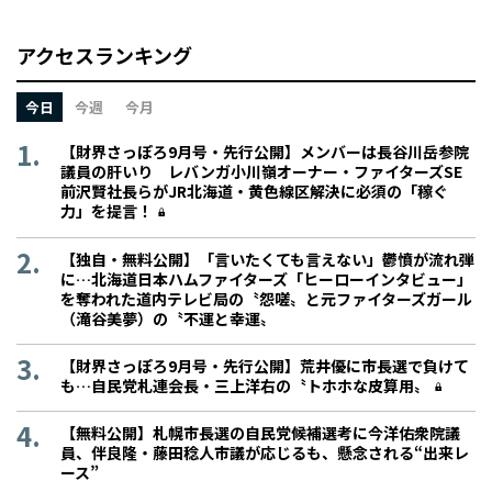
アクセスランキング
今日
今週
今月
【財界さっぽろ9月号・先行公開】メンバーは長谷川岳参院
議員の肝いり レバンガ小川嶺オーナー・ファイターズSE
前沢賢社長らがJR北海道・黄色線区解決に必須の「稼ぐ
力」を提言！
【独自・無料公開】「言いたくても言えない」鬱憤が流れ弾
に…北海道日本ハムファイターズ「ヒーローインタビュー」
を奪われた道内テレビ局の〝怨嗟〟と元ファイターズガール
（滝谷美夢）の〝不運と幸運〟
【財界さっぽろ9月号・先行公開】荒井優に市長選で負けて
も…自民党札連会長・三上洋右の〝トホホな皮算用〟
【無料公開】札幌市長選の自民党候補選考に今洋佑衆院議
員、伴良隆・藤田稔人市議が応じるも、懸念される“出来レ
ース”