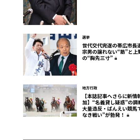
選挙
世代交代完遂の帯広市長
宗男の譲れない“筋”と上
の“胸先三寸”
地方行政
【本誌記事へさらに新情
加】“名義貸し疑惑”の調
大量造反・ばんえい競馬
なき戦い”が勃発！