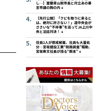
し…】室蘭青山剛市長と対立あの暴
言市議の胸の内
【先行公開】「クビを取りに来ると
は、絶対に許さない！」道中央会が
ささいな“不祥事”を巡ってJA上川中
央と法廷対決！
役員2人が懲戒解雇、社員も大量処
分…宮坂建設工業“税務調査”騒動、
宮坂寿文社長が語る“顛末”