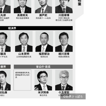
©財界さっぽろ