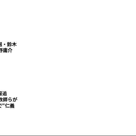
選・鈴木
野庸介
報追
教師らが
で“仁義