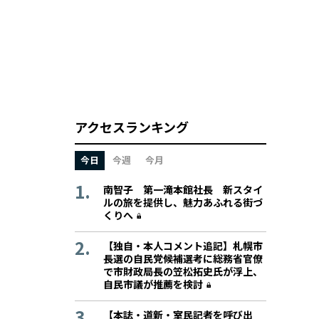
アクセスランキング
今日
今週
今月
南智子 第一滝本館社長 新スタイ
ルの旅を提供し、魅力あふれる街づ
くりへ
【独自・本人コメント追記】札幌市
長選の自民党候補選考に総務省官僚
で市財政局長の笠松拓史氏が浮上、
自民市議が推薦を検討
【本誌・道新・室民記者を呼び出