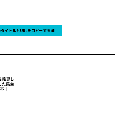
タイトルとURLをコピーする
名義貸し
した馬主
“不十