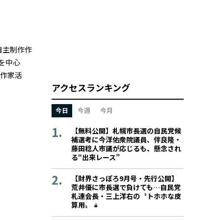
自主制作作
を中心
像作家活
アクセスランキング
今日
今週
今月
【無料公開】札幌市長選の自民党候
補選考に今洋佑衆院議員、伴良隆・
藤田稔人市議が応じるも、懸念され
る“出来レース”
【財界さっぽろ9月号・先行公開】
荒井優に市長選で負けても…自民党
札連会長・三上洋右の〝トホホな皮
算用〟