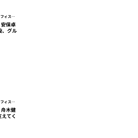
オフィスキ
地
・安保卓
役、グル
オフィスキ
地
・舟木健
支えてく