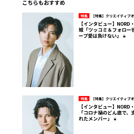
こちらもおすすめ
特集
【特集】クリエイティブ
ュー所属・NORD 10周年の現在
【インタビュー】NORD
城「ツッコミ＆フォロー
ープ愛は負けない」
特集
【特集】クリエイティブ
ュー所属・NORD 10周年の現在
【インタビュー】NORD
「コロナ禍のどん底で、
れたメンバー」