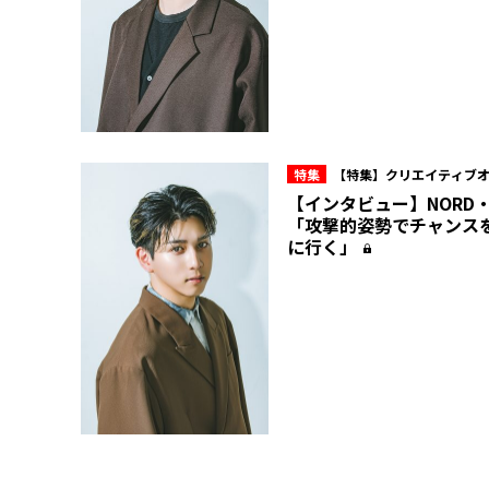
特集
【特集】クリエイティブ
ュー所属・NORD 10周年の現在
【インタビュー】NORD
「攻撃的姿勢でチャンス
に行く」