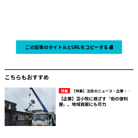
この記事のタイトルとURLをコピーする
こちらもおすすめ
特集
【特集】注目のニュース・企業・人
物
【企業】苫小牧に根ざす〝街の便利
屋〟。地域貢献にも尽力