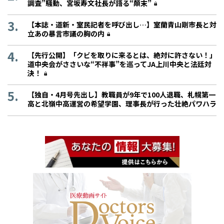
調査”騒動、宮坂寿文社長が語る“顛末”
【本誌・道新・室民記者を呼び出し…】室蘭青山剛市長と対
立あの暴言市議の胸の内
【先行公開】「クビを取りに来るとは、絶対に許さない！」
道中央会がささいな“不祥事”を巡ってJA上川中央と法廷対
決！
【独自・4月号先出し】教職員が9年で100人退職、札幌第一
高と北嶺中高運営の希望学園、理事長が行った壮絶パワハラ