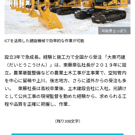
©財界さっぽろ
ICTを活用した建設機械で効率的な作業が可能
設立3年で急成長。経験と施工力で全国から受注 「大東巧建
（だいとうこうけん）」は、東藤章弘社長が２０１９年に設
立。農業基盤整備などの農業土木工事が主事業で、空知管内
を中心に留萌や上川、後志地方、さらに道外からの受注も多
い。 東藤社長は高校卒業後、土木建設会社に入社。元請け
として公共工事の現場監督を勤めた経験から、求められる工
程や品質を正確に把握し、作業...
（残り308文字）