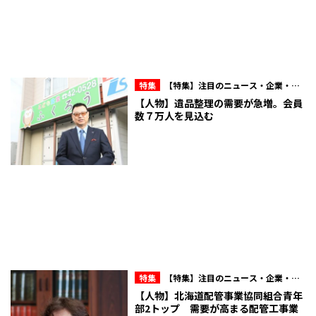
特集
【特集】注目のニュース・企業・人
物
【人物】遺品整理の需要が急増。会員
数７万人を見込む
特集
【特集】注目のニュース・企業・人
物
【人物】北海道配管事業協同組合青年
部2トップ 需要が高まる配管工事業