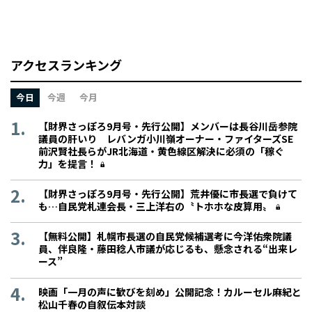
アクセスランキング
今日
今週
今月
【財界さっぽろ9月号・先行公開】メンバーは長谷川岳参院
議員の肝いり レバンガ小川嶺オーナー・ファイターズSE
前沢賢社長らがJR北海道・黄色線区解決に必須の「稼ぐ
力」を提言！
【財界さっぽろ9月号・先行公開】荒井優に市長選で負けて
も…自民党札連会長・三上洋右の〝トホホな皮算用〟
【無料公開】札幌市長選の自民党候補選考に今洋佑衆院議
員、伴良隆・藤田稔人市議が応じるも、懸念される“出来レ
ース”
映画「一月の声に歓びを刻め」公開記念！カルーセル麻紀と
松山千春の自叙伝本対談