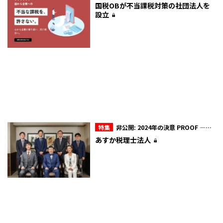
国税OBが不当課税対策の社団法人を
設立
特集
非公開: 2024年の決意 PROOF ―証
明―
あすか税理士法人