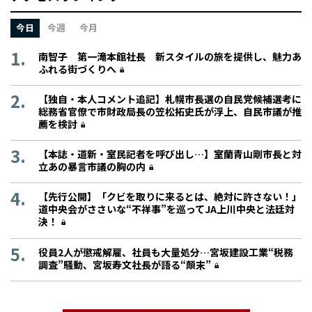
今日
今週
今月
南智子 第一滝本館社長 新スタイルの旅を提供し、魅力あ
ふれる街づくりへ
【独自・本人コメント追記】札幌市長選の自民党候補選考に
総務省官僚で市財政局長の笠松拓史氏が浮上、自民市議が推
薦を検討
【本誌・道新・室民記者を呼び出し…】室蘭青山剛市長と対
立あの暴言市議の胸の内
【先行公開】「クビを取りに来るとは、絶対に許さない！」
道中央会がささいな“不祥事”を巡ってJA上川中央と法廷対
決！
役員2人が懲戒解雇、社員も大量処分…宮坂建設工業“税務
調査”騒動、宮坂寿文社長が語る“顛末”