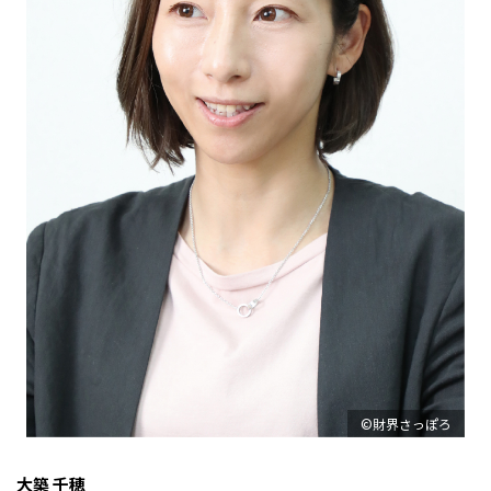
©財界さっぽろ
大築 千穂