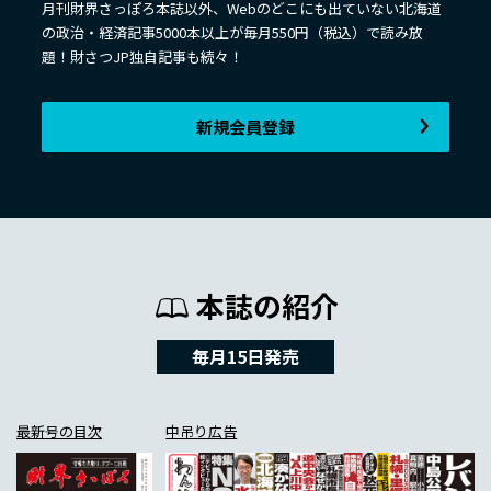
月刊財界さっぽろ本誌以外、Webのどこにも出ていない北海道
の政治・経済記事5000本以上が毎月550円（税込）で読み放
題！財さつJP独自記事も続々！
新規会員登録
本誌の紹介
毎月15日発売
最新号の目次
中吊り広告